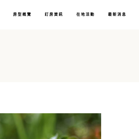
智嵐居／前棟
單車漫遊
房型概覽
訂房資訊
在地活動
最新消息
心
步道健行
東海岸線
花東縱谷
智嵐居／前棟
單車漫遊
玉里景點
心
步道健行
東海岸線
花東縱谷
玉里景點