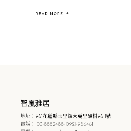
READ MORE
智嵐雅居
地址：
981花蓮縣玉里鎮大禹里酸柑98-1號
電話： 03-8882488; 0921-986461