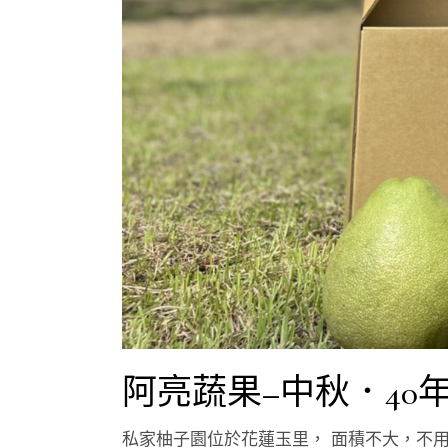
阿亮蔬果–中秋．40
私家柚子園位於花蓮玉里， 面積不大，不