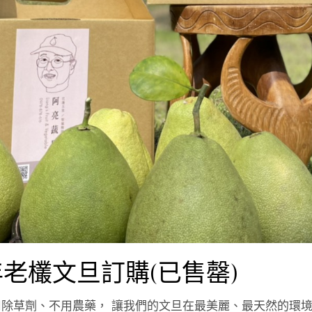
年老欉文旦訂購(已售罄)
用除草劑、不用農藥， 讓我們的文旦在最美麗、最天然的環