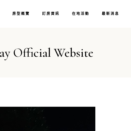
智嵐居／前棟
單車漫遊
房型概覽
訂房資訊
在地活動
最新消息
心
步道健行
東海岸線
花東縱谷
智嵐居／前棟
單車漫遊
玉里景點
fficial Website
心
步道健行
東海岸線
花東縱谷
玉里景點