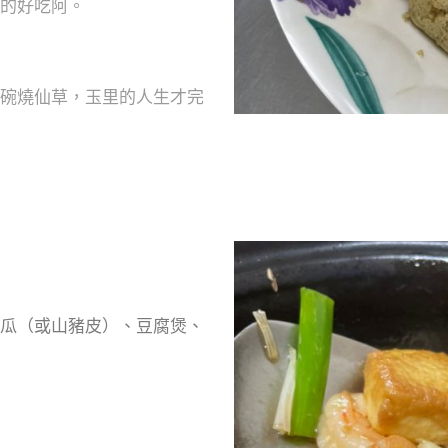
的好吃阿。
碗燒仙草，玉里的人生才完
瓜（或山豬皮）、豆腐煲、