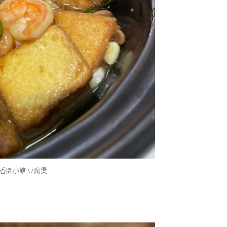
香園小館 豆腐煲