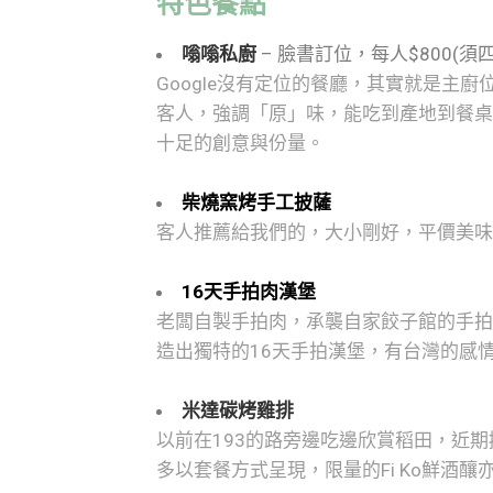
特色餐點
嗡嗡私廚
– 臉書訂位，每人$800(須
Google沒有定位的餐廳，其實就是主
客人，
強調「原」味，能吃到產地到餐桌
十足的創意與份量。
柴燒窯烤手工披薩
客人推薦給我們的，大小剛好，平價美味
16天手拍肉漢堡
老闆自製手拍肉，承襲自家餃子館的手拍
造出獨特
的16天手拍漢堡，有台灣的感
米達碳烤雞排
以前在193的路旁邊吃邊欣賞稻田，近
多以套餐方式呈現，限量的Fi Ko鮮酒釀