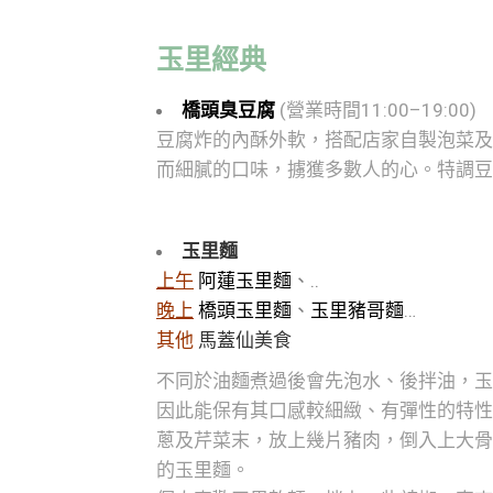
玉里經典
橋頭臭豆腐
(營業時間11
:00–19:00
)
豆腐炸的內酥外軟，搭配店家自製泡菜及
而細膩的口味，擄獲多數人的心。
特調豆
玉里麵
上午
阿蓮玉里麵
、..
晚上
橋頭玉里麵
、
玉里豬哥麵
…
其他
馬蓋仙美食
不同於油麵煮過後會先泡水、後拌油，
玉
因此能保有其口感較細緻、有彈性的特性
蔥及芹菜末，放上幾片豬肉，倒入上大骨
的玉里麵。