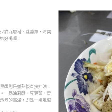
少許九層塔、蘿蔔絲，清爽
奶好喝喔！
里麵則是煮熟後直接拌油，
。一點油蔥酥、豆芽菜、青
燉煮的高湯，即是一碗地道