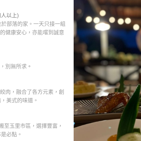
四人以上)
廚位於部落的家。一天只接一組
的健康安心，亦能嚐到誠意
，別無所求
。
絞肉，融合了各方元素，創
情，美式的味道。
期搬至玉里市區，選擇豐富，
亦是必點。